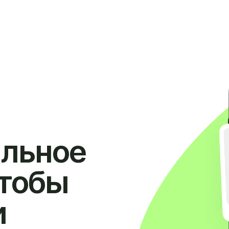
ильное
чтобы
и